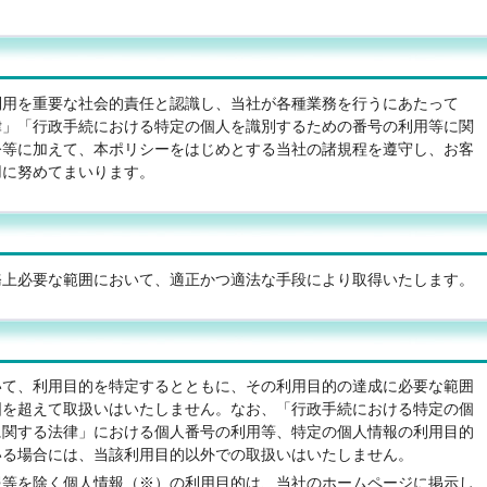
利用を重要な社会的責任と認識し、当社が各種業務を行うにあたって
律」「行政手続における特定の個人を識別するための番号の利用等に関
令等に加えて、本ポリシーをはじめとする当社の諸規程を遵守し、お客
用に努めてまいります。
務上必要な範囲において、適正かつ適法な手段により取得いたします。
いて、利用目的を特定するとともに、その利用目的の達成に必要な範囲
囲を超えて取扱いはいたしません。なお、「行政手続における特定の個
に関する法律」における個人番号の利用等、特定の個人情報の利用目的
いる場合には、当該利用目的以外での取扱いはいたしません。
報等を除く個人情報（※）の利用目的は、当社のホームページに掲示し