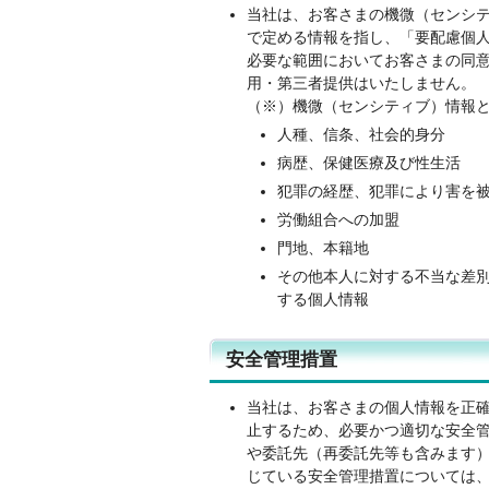
当社は、お客さまの機微（センシ
で定める情報を指し、「要配慮個
必要な範囲においてお客さまの同
用・第三者提供はいたしません。
（※）機微（センシティブ）情報
人種、信条、社会的身分
病歴、保健医療及び性生活
犯罪の経歴、犯罪により害を
労働組合への加盟
門地、本籍地
その他本人に対する不当な差
する個人情報
安全管理措置
当社は、お客さまの個人情報を正
止するため、必要かつ適切な安全
や委託先（再委託先等も含みます
じている安全管理措置については